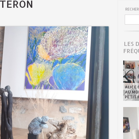
ISTERON
RECHER
LES 
FRÉQ
ALICE 
AU MON
PETIT 