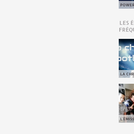
POWER 
LES 
FRÉQ
LA CHR
L'ÉMIS