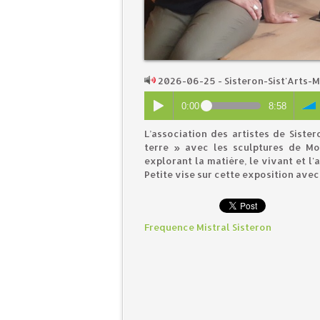
2026-06-25 - Sisteron-Sist'Arts-M
0:00
8:58
L’association des artistes de Siste
terre » avec les sculptures de Mon
explorant la matière, le vivant et l
Petite vise sur cette exposition ave
Frequence Mistral Sisteron