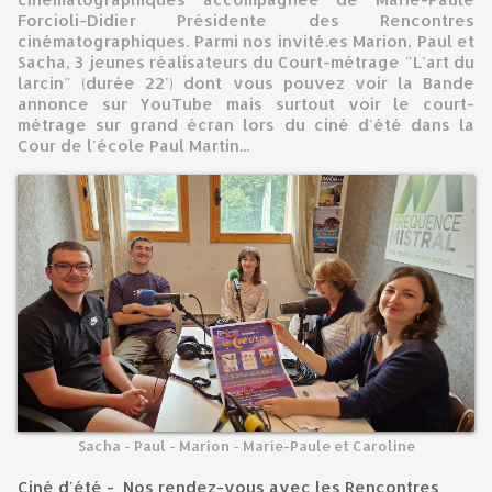
Forcioli-Didier Présidente des Rencontres
cinématographiques. Parmi nos invité.es Marion, Paul et
Sacha, 3 jeunes réalisateurs du Court-métrage "L'art du
larcin" (durée 22') dont vous pouvez voir la Bande
annonce sur YouTube mais surtout voir le court-
métrage sur grand écran lors du ciné d'été dans la
Cour de l'école Paul Martin...
Sacha - Paul - Marion - Marie-Paule et Caroline
Ciné d'été - Nos rendez-vous avec les Rencontres