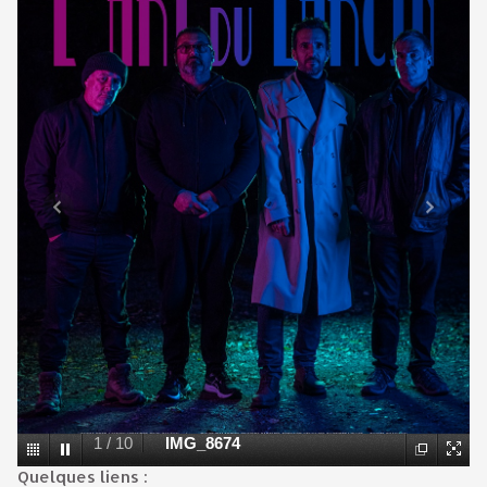
1
/
10
IMG_8674
Quelques liens :