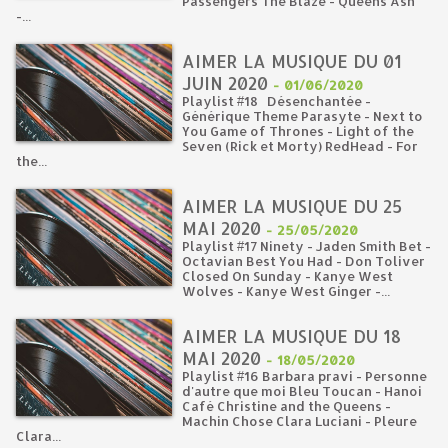
Passengers The Blaze - Queens Ash
-...
AIMER LA MUSIQUE DU 01
JUIN 2020
-
01/06/2020
Playlist #18 Désenchantée -
Générique Theme Parasyte - Next to
You Game of Thrones - Light of the
Seven (Rick et Morty) RedHead - For
the...
AIMER LA MUSIQUE DU 25
MAI 2020
-
25/05/2020
Playlist #17 Ninety - Jaden Smith Bet -
Octavian Best You Had - Don Toliver
Closed On Sunday - Kanye West
Wolves - Kanye West Ginger -...
AIMER LA MUSIQUE DU 18
MAI 2020
-
18/05/2020
Playlist #16 Barbara pravi - Personne
d'autre que moi Bleu Toucan - Hanoi
Café Christine and the Queens -
Machin Chose Clara Luciani - Pleure
Clara...