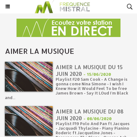
AIMER LA MUSIQUE
AIMER LA MUSIQUE DU 15
JUIN 2020
-
15/06/2020
Playlist #20 Sam Cook - A Change is
gonna come Nina Simone - I wish I
Knew How it Would Feel To be free
James Brown - Say It LOud I'm Black
and...
AIMER LA MUSIQUE DU 08
JUIN 2020
-
08/06/2020
Playlist #19 Polo And Pan ft Jacques
- Jacquadi Thylacine - Piany Pianino
Roderic ft Jacqueline Jones -