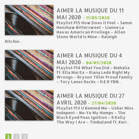
AIMER LA MUSIQUE DU 11
MAI 2020
-
11/05/2020
Playlist #15 How Does it Feel – Samm
Henshaw Bittersweet – Lianne La
Havas American Privilege – Allen
Stone Werld Is Mine – Raleigh
Ritchie...
AIMER LA MUSIQUE DU 4
MAI 2020
-
04/05/2020
Playlist #14 What You Did – Mahalia
ft. Ella Mai Ex – Kiana Ledé Right My
Wrongs – Bryson Tiller Proud Family
– Tory Lanez Racks – H.E.R YBN...
AIMER LA MUSIQUE DU 27
AVRIL 2020
-
27/04/2020
Playlist #13 U Remind Me – Usher Miss
Indepent – Ne-Yo My Humps – The
Black Eyed Peas Ignition – R.Kelly
The Way I Are – Timbaland ft. Keri...
1
2
3