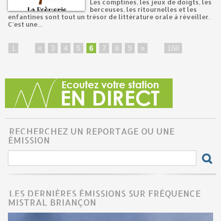
Les comptines, les jeux de doigts, les
berceuses, les ritournelles et les
enfantines sont tout un trésor de littérature orale à réveiller.
C'est une...
1
...
«
3
4
5
6
7
8
9
»
...
168
RECHERCHEZ UN REPORTAGE OU UNE
ÉMISSION
LES DERNIÈRES ÉMISSIONS SUR FRÉQUENCE
MISTRAL BRIANÇON