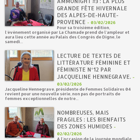
AMMONIGHT #3 : LA PLUS
GRANDE FÊTE HIVERNALE
DES ALPES-DE-HAUTE-
PROVENCE
-
03/02/2026
Pour sa troisième édition,
l'événement organisé par La Chamade prend de l'ampleur et
aura lieu cette année au Palais des Congrès de Digne, le
samedi...
LECTURE DE TEXTES DE
LITTÉRATURE FÉMININE ET
FÉMINISTE N°12 PAR
JACQUELINE HENNEGRAVE.
-
03/02/2026
Jacqueline Hennegrave, présidente de Femmes Solidaires 04
revient pour une nouvelle série, non pas de portraits de
femmes exceptionnelles de notre...
NOMBREUSES, MAIS
FRAGILES : LES BIENFAITS
DES ZONES HUMIDES
-
02/02/2026
A l'occasion de la journée mondiale