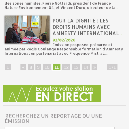
des zones humides, Pierre Gottardi, président de France
Nature Environnement 04, et Vincent Duru, directeur de la...
POUR LA DIGNITÉ : LES
DROITS HUMAINS AVEC
AMNESTY INTERNATIONAL
-
02/02/2026
Emission proposée, préparée et
animée par Régis Coulange Responsable formation d'Amnesty
International en partenariat avec Fréquence Mistral....
1
...
«
8
9
10
11
12
13
14
»
...
171
RECHERCHEZ UN REPORTAGE OU UNE
ÉMISSION