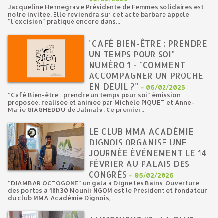
Jacqueline Hennegrave Présidente de Femmes solidaires est
notre invitée. Elle reviendra sur cet acte barbare appelé
"l'excision" pratiqué encore dans...
"CAFÉ BIEN-ÊTRE : PRENDRE
UN TEMPS POUR SOI"
NUMÉRO 1 - "COMMENT
ACCOMPAGNER UN PROCHE
EN DEUIL ?"
-
06/02/2026
"Café Bien-être : prendre un temps pour soi" émission
proposée, réalisée et animée par Michèle PIQUET et Anne-
Marie GIAGHEDDU de Jalmalv. Ce premier...
LE CLUB MMA ACADÉMIE
DIGNOIS ORGANISE UNE
JOURNÉE ÉVÉNEMENT LE 14
FÉVRIER AU PALAIS DES
CONGRÈS
-
05/02/2026
"DIAMBAR OCTOGONE" un gala à Digne les Bains. Ouverture
des portes à 18h30 Mounir NGOM est le Président et fondateur
du club MMA Académie Dignois,...