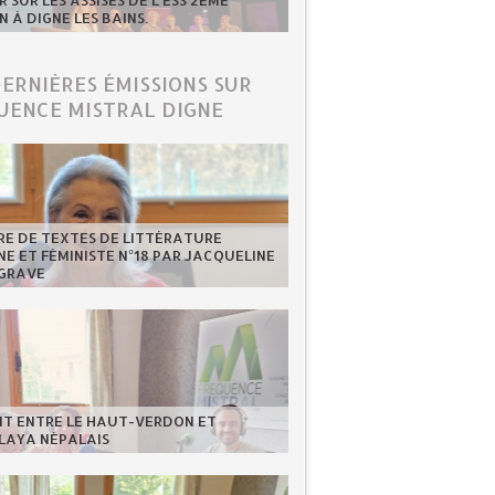
 SUR LES ASSISES DE L'ESS 2ÈME
N À DIGNE LES BAINS.
DERNIÈRES ÉMISSIONS SUR
UENCE MISTRAL DIGNE
RE DE TEXTES DE LITTÉRATURE
NE ET FÉMINISTE N°18 PAR JACQUELINE
GRAVE
NT ENTRE LE HAUT-VERDON ET
LAYA NÉPALAIS