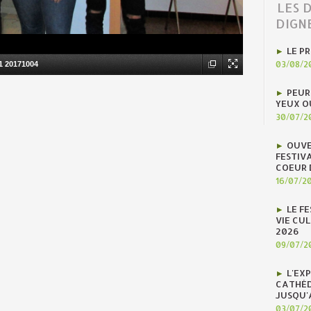
LES 
DIGN
LE P
03/08/2
 20171004
PEUR
YEUX O
30/07/2
OUVE
FESTIV
COEUR 
16/07/2
LE F
VIE CUL
2026
09/07/2
L'EX
CATHÉD
JUSQU'
03/07/2