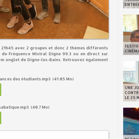
ENTREP
FESTIV
 21h45 avec 2 groupes et donc 2 thèmes différents
CINÉMA
e de Fréquence Mistral Digne 99.3 ou en direct sur
om onglet de Digne-les-Bains. Retrouvez également
ances des étudiants.mp3
(41.05 Mo)
UNE J
CONTRE
LE 25 
sabatique.mp3
(40.7 Mo)