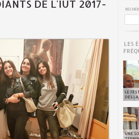
IANTS DE L'IUT 2017-
RECHER
LES 
FRÉQ
LE FES
DES LA
UNE SO
TERMIN