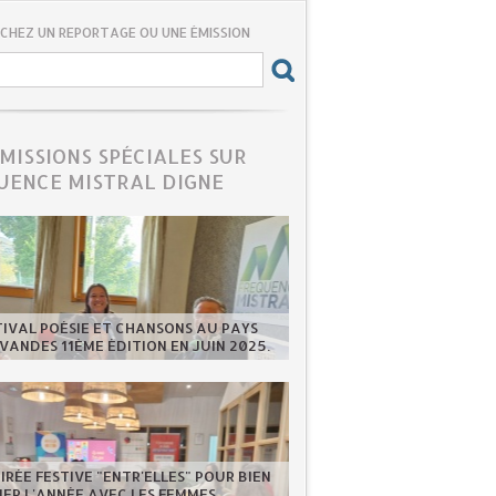
CHEZ UN REPORTAGE OU UNE ÉMISSION
ÉMISSIONS SPÉCIALES SUR
UENCE MISTRAL DIGNE
TIVAL POÉSIE ET CHANSONS AU PAYS
VANDES 11ÈME ÉDITION EN JUIN 2025.
IRÉE FESTIVE "ENTR'ELLES" POUR BIEN
ER L'ANNÉE AVEC LES FEMMES