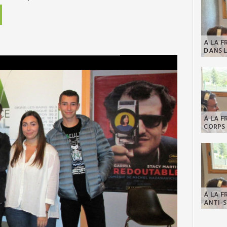
A LA F
DANS L
À LA F
CORPS 
À LA F
ANTI-S