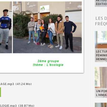
RETOUR
ÉDITIO
LES 
FRÉQ
LECTU
FÉMINI
HENNE
OYAGE.mp3
(41.24 Mo)
UN PO
L'HIMA
OLOGIE.mp3
(38.07 Mo)