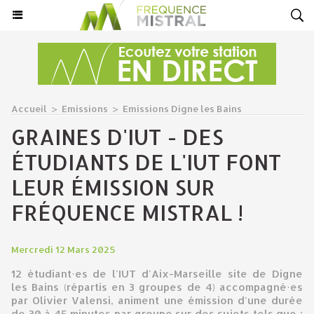
Accueil
>
Emissions
>
Emissions Digne les Bains
GRAINES D'IUT - DES
ÉTUDIANTS DE L'IUT FONT
LEUR ÉMISSION SUR
FRÉQUENCE MISTRAL !
Mercredi 12 Mars 2025
12 étudiant·es de l'IUT d'Aix-Marseille site de Digne
les Bains (répartis en 3 groupes de 4) accompagné·es
par Olivier Valensi, animent une émission d'une durée
de 30 à 45 minutes par groupe sur des sujets tels que :