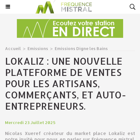
Accueil
>
Emissions
>
Emissions Digne les Bains
LOKALIZ : UNE NOUVELLE
PLATEFORME DE VENTES
POUR LES ARTISANS,
COMMERÇANTS, ET AUTO-
ENTREPRENEURS.
Mercredi 23 Juillet 2025
Nicolas Xueref créateur du market place Lokaliz est
notre invité pour nous en parler sur Fréquence mistral.