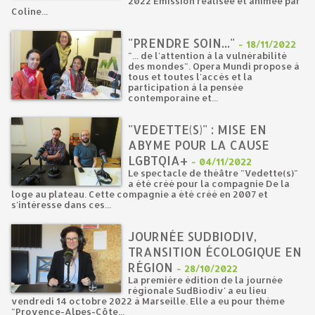
2022 Emission réalisée et animée par
Coline...
"PRENDRE SOIN..."
-
18/11/2022
"... de l'attention à la vulnérabilité
des mondes". Opera Mundi propose à
tous et toutes l'accès et la
participation à la pensée
contemporaine et...
"VEDETTE(S)" : MISE EN
ABYME POUR LA CAUSE
LGBTQIA+
-
04/11/2022
Le spectacle de théâtre "Vedette(s)"
a été créé pour la compagnie De la
loge au plateau. Cette compagnie a été créé en 2007 et
s'intéresse dans ces...
JOURNÉE SUDBIODIV,
TRANSITION ÉCOLOGIQUE EN
RÉGION
-
28/10/2022
La première édition de la journée
régionale SudBiodiv' a eu lieu
vendredi 14 octobre 2022 à Marseille. Elle a eu pour thème
"Provence-Alpes-Côte...