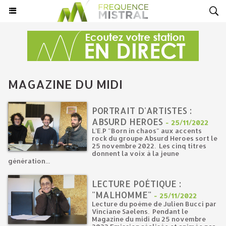
MAGAZINE DU MIDI
PORTRAIT D'ARTISTES :
ABSURD HEROES
-
25/11/2022
L'E.P "Born in chaos" aux accents
rock du groupe Absurd Heroes sort le
25 novembre 2022. Les cinq titres
donnent la voix à la jeune
génération...
LECTURE POÉTIQUE :
"MALHOMME"
-
25/11/2022
Lecture du poème de Julien Bucci par
Vinciane Saelens. Pendant le
Magazine du midi du 25 novembre