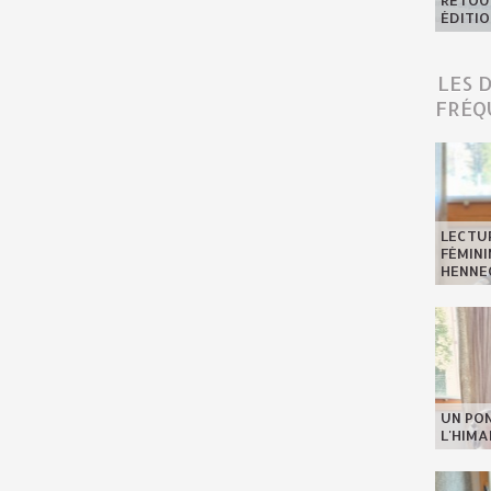
RETOUR
ÉDITIO
LES 
FRÉQ
LECTU
FÉMINI
HENNE
UN PO
L'HIMA