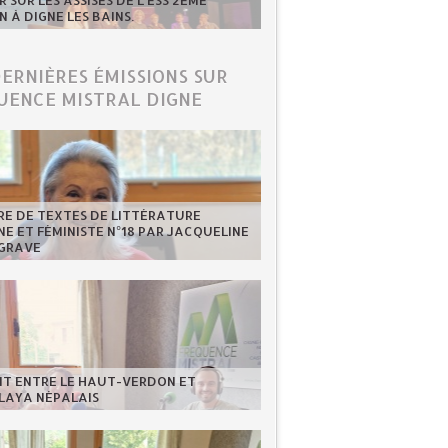
 SUR LES ASSISES DE L'ESS 2ÈME
N À DIGNE LES BAINS.
DERNIÈRES ÉMISSIONS SUR
UENCE MISTRAL DIGNE
RE DE TEXTES DE LITTÉRATURE
NE ET FÉMINISTE N°18 PAR JACQUELINE
GRAVE
NT ENTRE LE HAUT-VERDON ET
LAYA NÉPALAIS