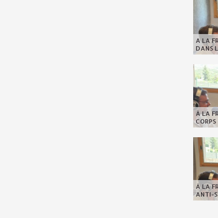
A LA F
DANS L
À LA F
CORPS 
À LA F
ANTI-S