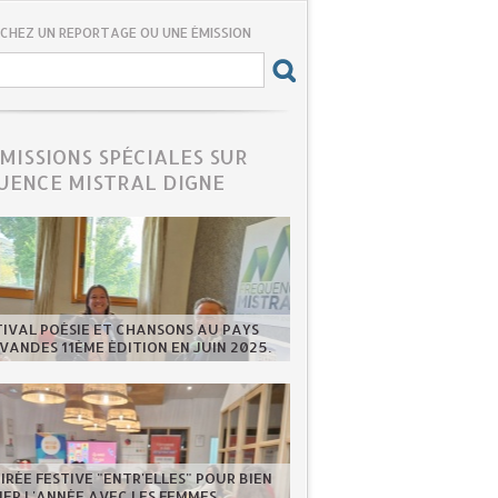
CHEZ UN REPORTAGE OU UNE ÉMISSION
ÉMISSIONS SPÉCIALES SUR
UENCE MISTRAL DIGNE
TIVAL POÉSIE ET CHANSONS AU PAYS
VANDES 11ÈME ÉDITION EN JUIN 2025.
IRÉE FESTIVE "ENTR'ELLES" POUR BIEN
ER L'ANNÉE AVEC LES FEMMES