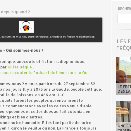
RECHER
 depuis quand ?
LES 
FRÉQ
o - Qui sommes-nous ?
hronique, anecdote et fiction radiophonique,
 par
Gilles Bègue
.
e pour écouter le Podcast de l'émission : « Qui
ommes-nous ? » nous partirons du 27 septembre 52
LE FES
nos jours. Il y a 2076 ans la Gaulle, peuple celtique,
DES LA
aille de Soissons, en 486 apr. J.-C.
 quels furent les peuples qui envahirent le
Nous commencerons avec les celtes venus d’Asie
européennes et celles dues au fait colonial, en
ikings et bien d’autres.
onné notre humanité. Elles font partie de notre
UNE SO
enir, qu’on le veuille ou non. La France a toujours
TERMIN