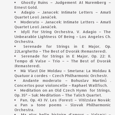
Ghostly Ruins – Judgement At Nuremberg –
Ernest Gold.
Adagio – Janacek: Intimate Letters – Amati
Quartet Leoš Janáček.
Moderato – Janacek: Intimate Letters – Amati
Quartet Leoš Janáček.
Idyll For String Orchestra, V. Adagio – The
Unbearable Lightness Of Being – Los Angeles Ch.
Orchestra.
Serenade for Strings in E Major, Op.
22Larghetto – The Best of Dvorák (Remastered).
Serenade for Strings in E Major, Op. 22: II.
Tempo di Valse – Trio – – The Best of Dvorák
(Remastered).
Má Vlast Die Moldau – Smetana: La Moldau &
Quatuor à cordes – Czech Philharmonic Orchestr.
Andante moderato – Bohuslav Martinů .
Concertos pour violoncelle – Raphael Wallfisch.
Meditation on an Old Czech Hymn for Strings,
Op. 35ª – Suk: Meditation – The Talich Quartet.
Pan, Op. 43 IV. Les (Forest) – Vítězslav Novák:
« Pan » tone poems – Slovak Philharmonic
Orchestra.
Ma plus belle histoire d’amour – Valse(s) –