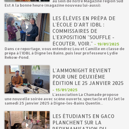
au sein de notre Magazine région Sud
Est A la bonne heure (magazine nouveau lui-aussi).
LES ÉLÈVES EN PRÉPA DE
L'ÉCOLE D'ART IDBL :
COMMISSAIRES DE
L'EXPOSITION "SOUFFLE -
ÉCOUTER, VOIR."
-
19/01/2025
Dans ce reportage, vous entendrez Lou et Camille en classe de
prépa à l'IDBL à Digne les Bains, puis leur professeure Lydie
Rekow-Fond.
L'AMMONIGHT REVIENT
POUR UNE DEUXIÈME
ÉDITION LE 25 JANVIER 2025
-
15/01/2025
L'association La Chamade propose
une nouvelle soirée avec scène ouverte, spectacle et DJ Set le
samedi 25 janvier 2025 à Digne-les-Bains Quentin...
LES ÉTUDIANTS EN GACO
PLANCHENT SUR LA
REDYNAMISATION DU