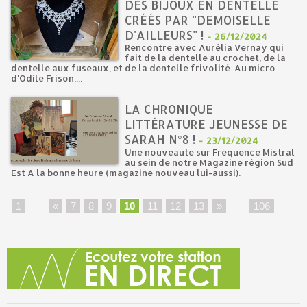
DES BIJOUX EN DENTELLE
CRÉÉS PAR "DEMOISELLE
D'AILLEURS" !
-
26/12/2024
Rencontre avec Aurélia Vernay qui
fait de la dentelle au crochet, de la
dentelle aux fuseaux, et de la dentelle frivolité. Au micro
d'Odile Frison,...
LA CHRONIQUE
LITTÉRATURE JEUNESSE DE
SARAH N°8 !
-
23/12/2024
Une nouveauté sur Fréquence Mistral
au sein de notre Magazine région Sud
Est A la bonne heure (magazine nouveau lui-aussi).
1
...
«
7
8
9
10
11
12
13
»
...
106