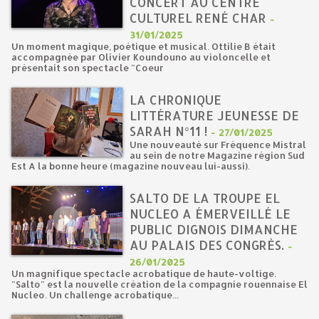
CONCERT AU CENTRE
CULTUREL RENÉ CHAR
-
31/01/2025
Un moment magique, poétique et musical. Ottilie B était
accompagnée par Olivier Koundouno au violoncelle et
présentait son spectacle "Coeur
LA CHRONIQUE
LITTÉRATURE JEUNESSE DE
SARAH N°11 !
-
27/01/2025
Une nouveauté sur Fréquence Mistral
au sein de notre Magazine région Sud
Est A la bonne heure (magazine nouveau lui-aussi).
SALTO DE LA TROUPE EL
NUCLEO A ÉMERVEILLÉ LE
PUBLIC DIGNOIS DIMANCHE
AU PALAIS DES CONGRÈS.
-
26/01/2025
Un magnifique spectacle acrobatique de haute-voltige.
"Salto" est la nouvelle création de la compagnie rouennaise El
Nucleo. Un challenge acrobatique...