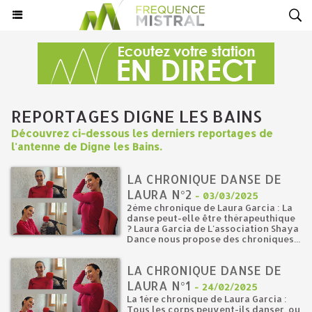
REPORTAGES DIGNE LES BAINS
Découvrez ci-dessous les derniers reportages de
l'antenne de Digne les Bains.
LA CHRONIQUE DANSE DE
LAURA N°2
-
03/03/2025
2ème chronique de Laura Garcia : La
danse peut-elle être thérapeuthique
? Laura Garcia de L'association Shaya
Dance nous propose des chroniques...
LA CHRONIQUE DANSE DE
LAURA N°1
-
24/02/2025
La 1ère chronique de Laura Garcia :
Tous les corps peuvent-ils danser, ou