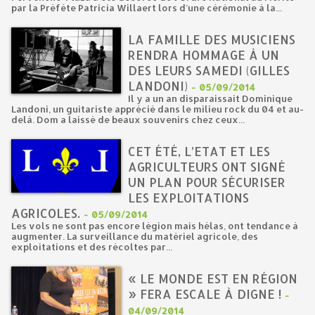
par la Préfète Patricia Willaert lors d’une cérémonie à la...
LA FAMILLE DES MUSICIENS
RENDRA HOMMAGE À UN
DES LEURS SAMEDI (GILLES
LANDONI)
-
05/09/2014
Il y a un an disparaissait Dominique
Landoni, un guitariste apprécié dans le milieu rock du 04 et au-
delà. Dom a laissé de beaux souvenirs chez ceux...
CET ÉTÉ, L’ETAT ET LES
AGRICULTEURS ONT SIGNÉ
UN PLAN POUR SÉCURISER
LES EXPLOITATIONS
AGRICOLES.
-
05/09/2014
Les vols ne sont pas encore légion mais hélas, ont tendance à
augmenter. La surveillance du matériel agricole, des
exploitations et des récoltes par...
« LE MONDE EST EN RÉGION
» FERA ESCALE À DIGNE !
-
04/09/2014