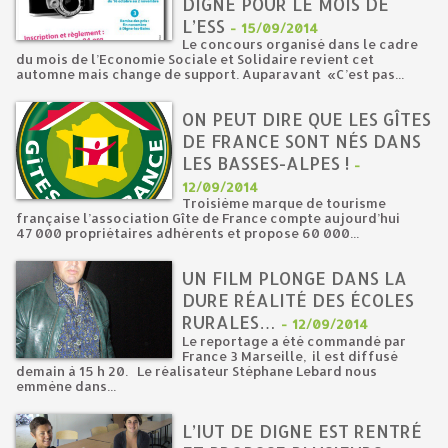
DIGNE POUR LE MOIS DE
L’ESS
-
15/09/2014
Le concours organisé dans le cadre
du mois de l’Economie Sociale et Solidaire revient cet
automne mais change de support. Auparavant «C’est pas...
ON PEUT DIRE QUE LES GÎTES
DE FRANCE SONT NÉS DANS
LES BASSES-ALPES !
-
12/09/2014
Troisième marque de tourisme
française l’association Gîte de France compte aujourd’hui
47 000 propriétaires adhérents et propose 60 000...
UN FILM PLONGE DANS LA
DURE RÉALITÉ DES ÉCOLES
RURALES…
-
12/09/2014
Le reportage a été commandé par
France 3 Marseille, il est diffusé
demain à 15 h 20. Le réalisateur Stéphane Lebard nous
emmène dans...
L’IUT DE DIGNE EST RENTRÉ