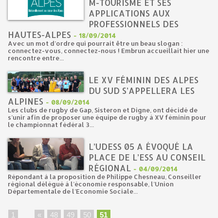
M-TOURISME ET SES
APPLICATIONS AUX
PROFESSIONNELS DES
HAUTES-ALPES
-
18/09/2014
Avec un mot d’ordre qui pourrait être un beau slogan :
connectez-vous, connectez-nous ! Embrun accueillait hier une
rencontre entre...
LE XV FÉMININ DES ALPES
DU SUD S’APPELLERA LES
ALPINES
-
08/09/2014
Les clubs de rugby de Gap, Sisteron et Digne, ont décidé de
s’unir afin de proposer une équipe de rugby à XV féminin pour
le championnat fédéral 3...
L’UDESS 05 A ÉVOQUÉ LA
PLACE DE L’ESS AU CONSEIL
RÉGIONAL
-
04/09/2014
Répondant à la proposition de Philippe Chesneau, Conseiller
régional délégué à l’économie responsable, l’Union
Départementale de l’Economie Sociale...
1
...
«
48
49
50
51