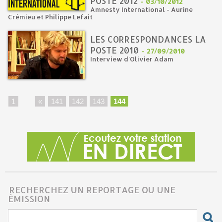
POSTE 2012
-
03/10/2012
Amnesty International - Aurine
Crémieu et Philippe Lefait
LES CORRESPONDANCES LA
POSTE 2010
-
27/09/2010
Interview d'Olivier Adam
1
...
«
141
142
143
144
RECHERCHEZ UN REPORTAGE OU UNE
ÉMISSION