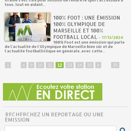
Uranie s'est fixé pour mission de rendre le sport accessible à
tous, tout en aidant...
100% FOOT : UNE ÉMISSION
100% OLYMPIQUE DE
MARSEILLE ET 100%
FOOTBALL LOCAL
-
17/12/2024
100% Foot est une émission qui parle
de l'actualité de l'Olympique de Marseille bien sûr et de
l'actualité footballistique en générale, avec cette...
1
...
«
9
10
11
12
13
14
15
»
...
35
RECHERCHEZ UN REPORTAGE OU UNE
ÉMISSION