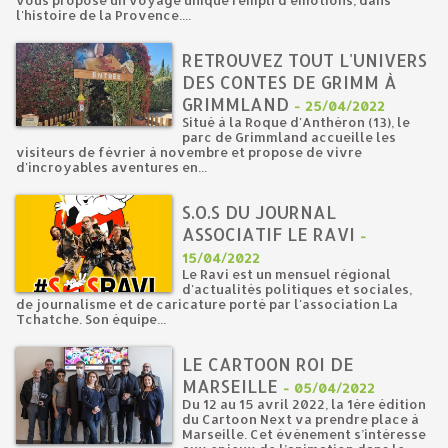
vous propose un voyage unique rempli d'émotions, dans
l'histoire de la Provence....
RETROUVEZ TOUT L'UNIVERS
DES CONTES DE GRIMM À
GRIMMLAND
-
25/04/2022
Situé à la Roque d'Anthéron (13), le
parc de Grimmland accueille les
visiteurs de février à novembre et propose de vivre
d'incroyables aventures en...
S.O.S DU JOURNAL
ASSOCIATIF LE RAVI
-
15/04/2022
Le Ravi est un mensuel régional
d'actualités politiques et sociales,
de journalisme et de caricature porté par l'association La
Tchatche. Son équipe...
LE CARTOON ROI DE
MARSEILLE
-
05/04/2022
Du 12 au 15 avril 2022, la 1ère édition
du Cartoon Next va prendre place à
Marseille. Cet événement s’intéresse