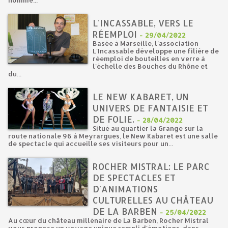
homme...
L'INCASSABLE, VERS LE
RÉEMPLOI
-
29/04/2022
Basée à Marseille, l'association
L'Incassable développe une filière de
réemploi de bouteilles en verre à
l'échelle des Bouches du Rhône et
du...
LE NEW KABARET, UN
UNIVERS DE FANTAISIE ET
DE FOLIE.
-
28/04/2022
Situé au quartier la Grange sur la
route nationale 96 à Meyrargues, le New Kabaret est une salle
de spectacle qui accueille ses visiteurs pour un...
ROCHER MISTRAL: LE PARC
DE SPECTACLES ET
D'ANIMATIONS
CULTURELLES AU CHÂTEAU
DE LA BARBEN
-
25/04/2022
Au cœur du château millénaire de La Barben, Rocher Mistral