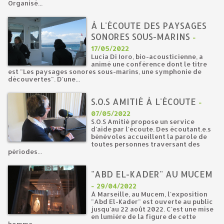
Organisé...
À L'ÉCOUTE DES PAYSAGES
SONORES SOUS-MARINS
-
17/05/2022
Lucia Di Ioro, bio-acousticienne, a
animé une conférence dont le titre
est "Les paysages sonores sous-marins, une symphonie de
découvertes". D'une...
S.O.S AMITIÉ À L'ÉCOUTE
-
07/05/2022
S.O.S Amitié propose un service
d'aide par l'écoute. Des écoutant.e.s
bénévoles accueillent la parole de
toutes personnes traversant des
périodes...
"ABD EL-KADER" AU MUCEM
-
29/04/2022
À Marseille, au Mucem, l'exposition
"Abd El-Kader" est ouverte au public
jusqu'au 22 août 2022. C'est une mise
en lumière de la figure de cette