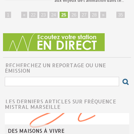
aux enjeux de l’animation dans le...
1
...
«
22
23
24
25
26
27
28
»
...
35
RECHERCHEZ UN REPORTAGE OU UNE
ÉMISSION
LES DERNIERS ARTICLES SUR FRÉQUENCE
MISTRAL MARSEILLE
DES MAISONS À VIVRE