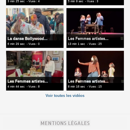
3 min 25 sec
- Vues : 4
5 min 9 sec
- Vues : 3
La danse Bollywood...
Les Femmes artistes...
6 min 29 sec
- Vues : 0
13 min 1 sec
- Vues : 25
Les Femmes artistes...
Les Femmes artistes...
4 min 44 sec
- Vues : 8
8 min 16 sec
- Vues : 15
Voir toutes les vidéos
MENTIONS LÉGALES