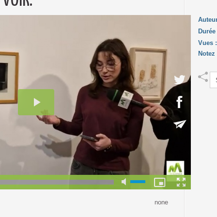
 VOIR."
Auteu
Durée
Vues 
Notez
none