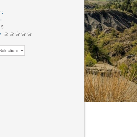
r :
 :
:
5
 :