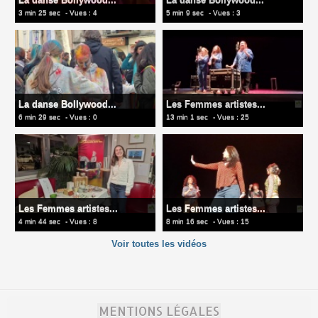
3 min 25 sec
- Vues : 4
5 min 9 sec
- Vues : 3
La danse Bollywood...
Les Femmes artistes...
6 min 29 sec
- Vues : 0
13 min 1 sec
- Vues : 25
Les Femmes artistes...
Les Femmes artistes...
4 min 44 sec
- Vues : 8
8 min 16 sec
- Vues : 15
Voir toutes les vidéos
MENTIONS LÉGALES