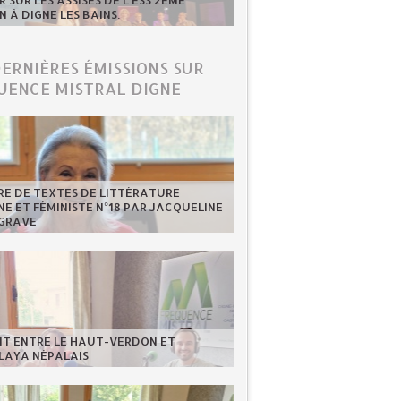
 SUR LES ASSISES DE L'ESS 2ÈME
N À DIGNE LES BAINS.
DERNIÈRES ÉMISSIONS SUR
UENCE MISTRAL DIGNE
RE DE TEXTES DE LITTÉRATURE
NE ET FÉMINISTE N°18 PAR JACQUELINE
GRAVE
NT ENTRE LE HAUT-VERDON ET
LAYA NÉPALAIS