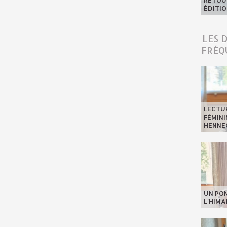
RETOUR
ÉDITIO
LES 
FRÉQ
LECTU
FÉMINI
HENNE
UN PO
L'HIMA