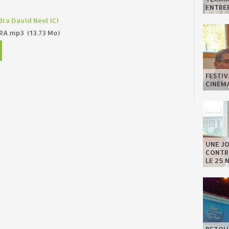
ENTREP
ra David Néel ICI
DRA.mp3
(13.73 Mo)
FESTIV
CINÉMA
UNE J
CONTRE
LE 25 