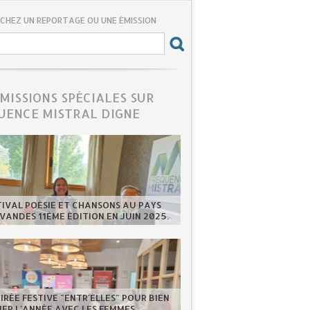
CHEZ UN REPORTAGE OU UNE ÉMISSION
ÉMISSIONS SPÉCIALES SUR
UENCE MISTRAL DIGNE
TIVAL POÉSIE ET CHANSONS AU PAYS
VANDES 11ÈME ÉDITION EN JUIN 2025.
IRÉE FESTIVE "ENTR'ELLES" POUR BIEN
ER L'ANNÉE AVEC LES FEMMES