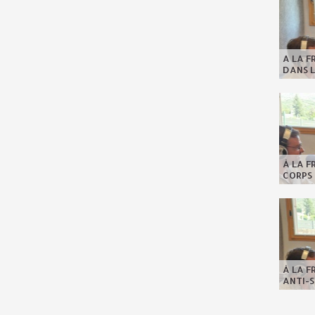
A LA F
DANS L
À LA F
CORPS 
À LA F
ANTI-S