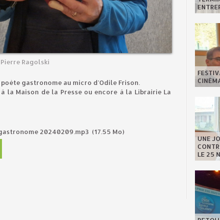
ENTREP
Pierre Ragolski
FESTIV
CINÉMA
e poète gastronome au micro d'Odile Frison.
 la Maison de la Presse ou encore à la Librairie La
te gastronome 20240209.mp3
(17.55 Mo)
UNE J
CONTRE
LE 25 