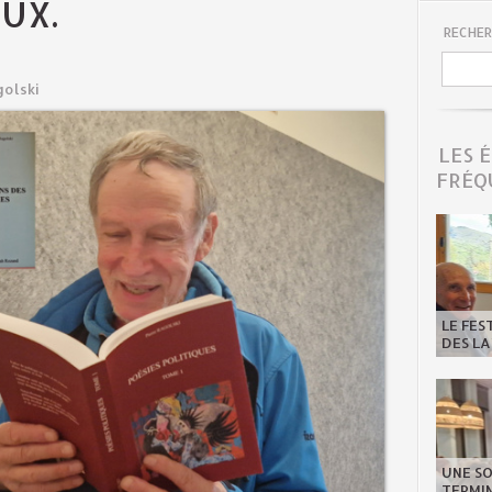
UX.
RECHER
golski
LES 
FRÉQ
LE FES
DES LA
UNE SO
TERMIN