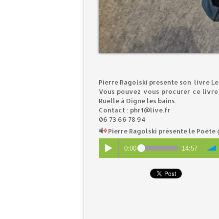
Pierre Ragolski présente son livre L
Vous pouvez vous procurer ce livre à
Ruelle à Digne les bains.
Contact : phr1@live.fr
06 73 66 78 94
Pierre Ragolski présente le Poè
0:00
14:57