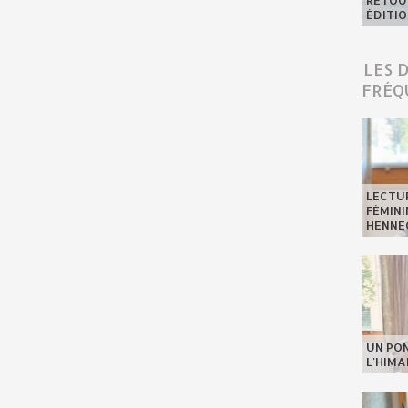
RETOUR
ÉDITIO
LES 
FRÉQ
LECTU
FÉMINI
HENNE
UN PO
L'HIMA