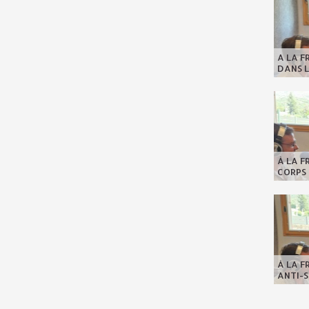
A LA F
DANS L
À LA F
CORPS 
À LA F
ANTI-S