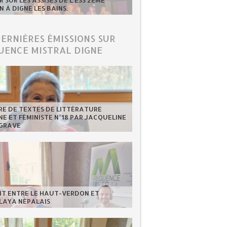
 SUR LES ASSISES DE L'ESS 2ÈME
N À DIGNE LES BAINS.
DERNIÈRES ÉMISSIONS SUR
UENCE MISTRAL DIGNE
RE DE TEXTES DE LITTÉRATURE
NE ET FÉMINISTE N°18 PAR JACQUELINE
GRAVE
NT ENTRE LE HAUT-VERDON ET
LAYA NÉPALAIS