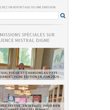
CHEZ UN REPORTAGE OU UNE ÉMISSION
ÉMISSIONS SPÉCIALES SUR
UENCE MISTRAL DIGNE
TIVAL POÉSIE ET CHANSONS AU PAYS
VANDES 11ÈME ÉDITION EN JUIN 2025.
IRÉE FESTIVE "ENTR'ELLES" POUR BIEN
ER L'ANNÉE AVEC LES FEMMES