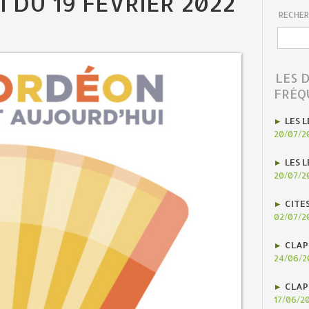
 DU 19 FÉVRIER 2022
RECHER
LES 
FRÉQ
LES L
20/07/2
LES L
20/07/2
CITE
02/07/2
CLAP
24/06/2
CLAP
17/06/2