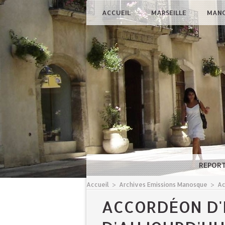
ACCUEIL
MARSEILLE
MAN
REPOR
Accueil
>
Archives Emissions Manosque
>
Ac
ACCORDÉON D'