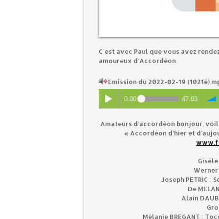
C'est avec Paul que vous avez rende
amoureux d'Accordéon.
Emission du 2022-02-19 (1021è).
0:00
47:03
Amateurs d’accordéon bonjour, voil
« Accordéon d’hier et d’aujou
www.f
Gisèle
Werner
Joseph PETRIC : S
De MELAN
Alain DAUBA
Gro
Mélanie BREGANT : Tocc