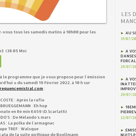
LES 
MANO
z-vous tous les samedis matins à 10h00 pour les
AU S
31/07/2
mp3
(38.05 Mo)
A VO
DANSES
FORCAL
29/07/2
à le programme que je vous propose pour l’émission
A VO
rd’hui » du samedi 19 Février 2022, à 10 h sur
INATTE
requencemistral.com
:
IMPROV
29/07/2
 COSTE : Après la rafle
 BRUEGGEMANN : Eh hop
18EM
onate en Ré min K459 (D.Scarlatti)
PIERREV
DO’S : De Mélando’s mars
22/07/2
S : La polka de l’armagnac
upe TREF : Walsque
EMIS
ata de la suite gothique de Boellmann
NUITS 