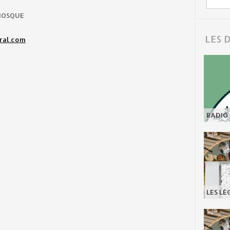
ANOSQUE
LES 
ral.com
RADIO 
LES LÉ