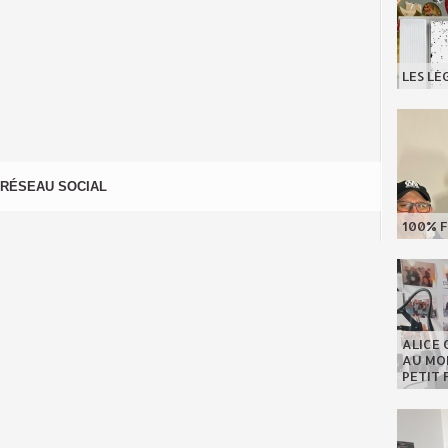
LES LÉ
RÉSEAU SOCIAL
100% F
ALICE 
AU MON
PETIT 