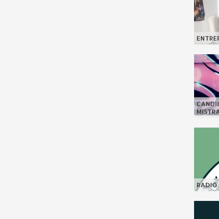
ENTREP
CANDI
MISTR
RADIO 