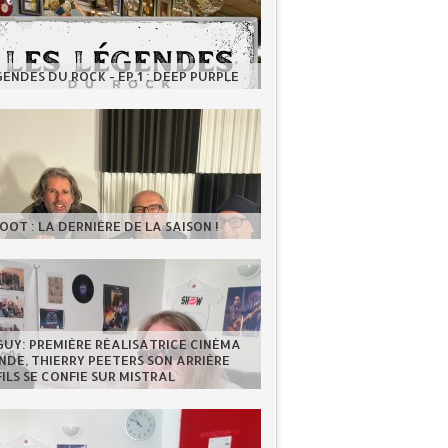
GENDES DU ROCK - EP.1 : DEEP PURPLE
OOT : LA DERNIÈRE DE LA SAISON !
GUY: PREMIÈRE RÉALISATRICE CINÉMA
DE, THIERRY PEETERS SON ARRIÈRE
FILS SE CONFIE SUR MISTRAL