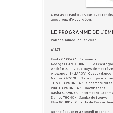
C'est avec Paul que vous avez rende
amoureux d'Accordéon.
LE PROGRAMME DE L'ÉMI
Pour ce samedi 27 Janvier :
n°821
Emile CARRARA : Gaminerie
Georges CANTOURNET : Los costogn
André BLOT : Vieux pays de mes rêve
Alexander SKLIAROV : Ousbek dance
Martin IRAZOQUI : Talo zingar eta f
Trio FISARMONICA : La chambre du s
Rudi HARMONICA : Slibowitz tanz
Basha SLAVINKA : Intermezzo(Brahms
Daniel THONON : Samba du fleuve
Elsa GOURDY : Corrida de l’accordéo
Bonne écoute et à samedi procha