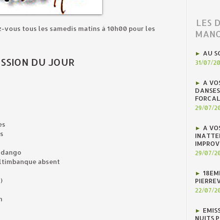
LES 
z-vous tous les samedis matins à 10h00 pour les
MANO
AU S
SSION DU JOUR
31/07/2
A VO
DANSES
FORCAL
29/07/2
es
A VO
s
INATTE
IMPROV
andango
29/07/2
altimbanque absent
18EM
)
PIERREV
22/07/2
n
EMIS
in !
NUITS 