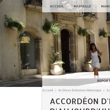
ACCUEIL
MARSEILLE
MAN
REPOR
Accueil
>
Archives Emissions Manosque
>
Ac
ACCORDÉON D'