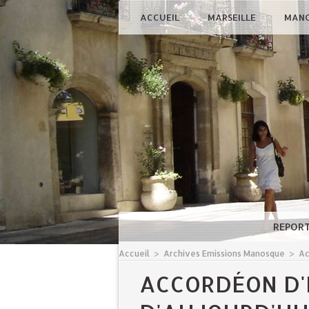
ACCUEIL
MARSEILLE
MAN
REPOR
Accueil
>
Archives Emissions Manosque
>
Ac
ACCORDÉON D'