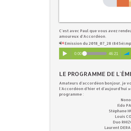
C'est avec Paul que vous avez rende
amoureux d'Accordéon.
Emission du 2018_07_28 (845è).m
0:00
46:21
LE PROGRAMME DE L'ÉMI
Amateurs d’accordéon bonjour, je vou
l’Accordéon d’hier et d’aujourd’hui
programme :
Nono
Ildo P
Stéphane HU
Louis CO
Duo RHIZ
Laurent DERAC