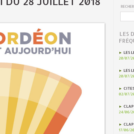
 DU 28 JUILLET 2018
RECHER
LES 
FRÉQ
LES L
20/07/2
LES L
20/07/2
CITE
02/07/2
CLAP
24/06/2
CLAP
17/06/2