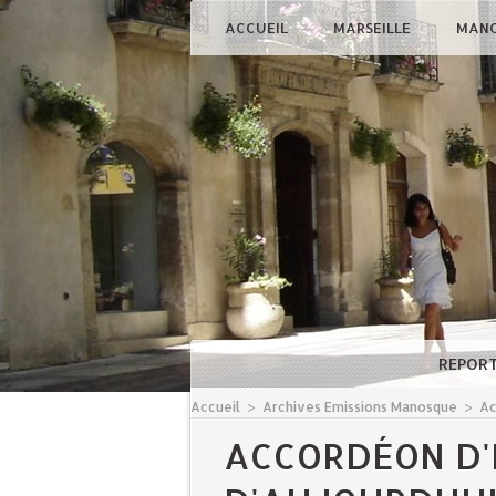
ACCUEIL
MARSEILLE
MAN
REPOR
Accueil
>
Archives Emissions Manosque
>
Ac
ACCORDÉON D'