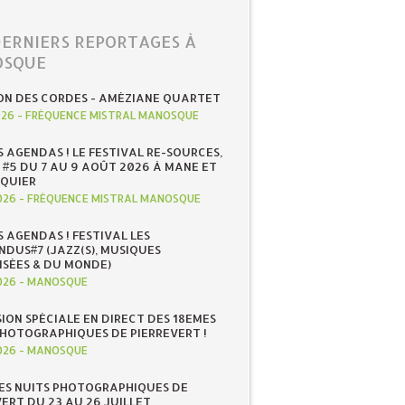
DERNIERS REPORTAGES À
SQUE
ON DES CORDES - AMÉZIANE QUARTET
026
-
FRÉQUENCE MISTRAL MANOSQUE
S AGENDAS ! LE FESTIVAL RE-SOURCES,
 #5 DU 7 AU 9 AOÛT 2026 À MANE ET
QUIER
026
-
FRÉQUENCE MISTRAL MANOSQUE
S AGENDAS ! FESTIVAL LES
NDUS#7 (JAZZ(S), MUSIQUES
ISÉES & DU MONDE)
026
-
MANOSQUE
SION SPÉCIALE EN DIRECT DES 18EMES
PHOTOGRAPHIQUES DE PIERREVERT !
026
-
MANOSQUE
ES NUITS PHOTOGRAPHIQUES DE
ERT DU 23 AU 26 JUILLET