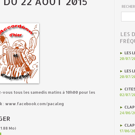
 DU 22 AOÛT 2015
RECHER
LES 
FRÉQ
LES L
20/07/2
LES L
20/07/2
CITE
z-vous tous les samedis matins à 10h00 pour les
02/07/2
ook : www.facebook.com/pacaleg
CLAP
24/06/2
GER
CLAP
1.88 Mo)
17/06/2