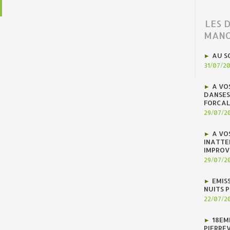
LES 
MANO
AU S
31/07/2
A VO
DANSES
FORCAL
29/07/2
A VO
INATTE
IMPROV
29/07/2
EMIS
NUITS 
22/07/2
18EM
PIERREV