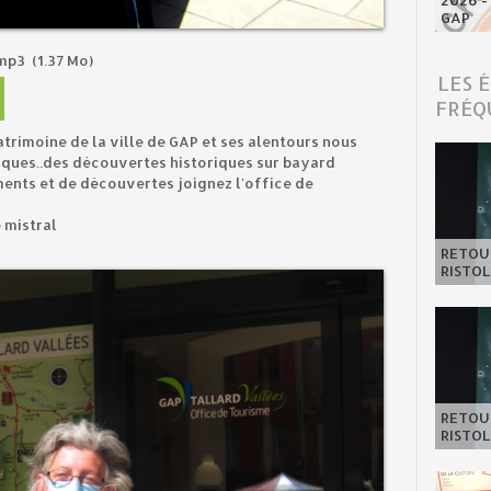
2026 -
GAP
.mp3
(1.37 Mo)
LES 
FRÉQ
atrimoine de la ville de GAP et ses alentours nous
diques..des découvertes historiques sur bayard
ments et de découvertes joignez l'office de
 mistral
RETOUR
RISTOL
RETOUR
RISTOL