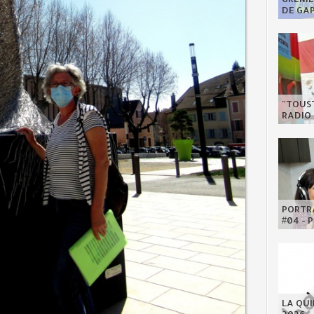
DE GA
"TOUST
RADIO 
PORTRA
#04 - 
LA QU