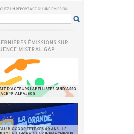
CHEZ UN REPORTAGE OU UNE ÉMISSION
DERNIÈRES ÉMISSIONS SUR
UENCE MISTRAL GAP
IT D'ACTEURS LABELLISÉES GUID'ASSO
L'ACEPP-ALPAJE05
EAU BIOCOOP FÊTE SES 40 ANS - LE
ER ET LA JUNCHA À LA CINÉMATHÈQUE