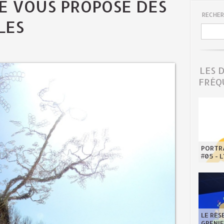
E VOUS PROPOSE DES
RECHER
LES
LES 
FRÉQ
PORTRA
#05 - 
LE RÉS
GRENI