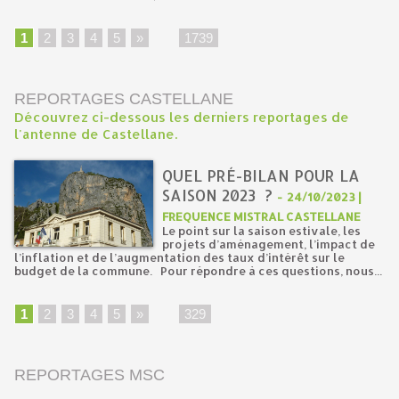
1
2
3
4
5
»
...
1739
REPORTAGES CASTELLANE
Découvrez ci-dessous les derniers reportages de
l'antenne de Castellane.
QUEL PRÉ-BILAN POUR LA
SAISON 2023 ?
-
24/10/2023 |
FREQUENCE MISTRAL CASTELLANE
Le point sur la saison estivale, les
projets d’aménagement, l’impact de
l’inflation et de l’augmentation des taux d’intérêt sur le
budget de la commune. Pour répondre à ces questions, nous...
1
2
3
4
5
»
...
329
REPORTAGES MSC