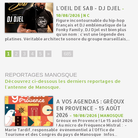
L'OEIL DE SAB - DJ DJEL
-
10/08/2026 | N C
Figure incontournable du hip-hop
français et DJ emblématique de la
Fonky Family, DJ Djel est bien plus
qu'un nom : c'est une légende des
platines. Véritable architecte sonore du groupe marseillais,...
1
2
3
4
5
»
...
685
REPORTAGES MANOSQUE
Découvrez ci-dessous les derniers reportages de
l'antenne de Manosque.
A VOS AGENDAS : GRÉOUX
EN PROVENCE - 15 AOÛT
2026
-
10/08/2026 | MANOSQUE
Gréoux en Provence ! Le 15 août 2026
! Au micro de Fréquence Mistral : -
Marie Tardif, responsable événementiel à l'Office de
Tourisme et des Congrés du pays de Manosque Infos...