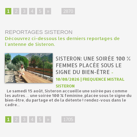
1
2
3
4
5
»
...
2870
REPORTAGES SISTERON
Découvrez ci-dessous les derniers reportages de
l'antenne de Sisteron.
SISTERON: UNE SOIRÉE 100 %
FEMMES PLACÉE SOUS LE
SIGNE DU BIEN-ÊTRE
-
10/08/2026 | FREQUENCE MISTRAL
SISTERON
Le samedi 15 août, Sisteron accueille une soirée pas comme
les autres… une soirée 100 % féminine, placée sous le signe du
bien-être, du partage et de la détente ! rendez-vous dans le
cadre...
1
2
3
4
5
»
...
1705