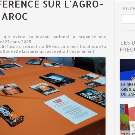
ÉRENCE SUR L'AGRO-
RECHER
MAROC
e, qui existe au niveau national, a organisé une
LES 
udi 27 mars 2025.
diffusée en direct sur 80 des antennes locales de la
FRÉQ
a Nouvelle Librairie qui accueillait l'évènement.
LE RÉS
GRENI
DE GA
"TOUST