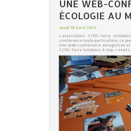
UNE WEB-CONF
ÉCOLOGIE AU 
Jeudi 10 Avril 2025
L'association CCFD-Terre Solidair
conférence toute particulière, ce je
Une web-conférence, enregistrée et 
CCFD-Terre Solidaire. A Gap, c'était L