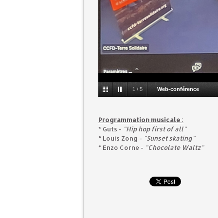
1
/
5
Web-conférence
Programmation musicale :
* Guts -
"Hip hop first of all"
* Louis Zong -
"Sunset skating"
* Enzo Corne -
"Chocolate Waltz"