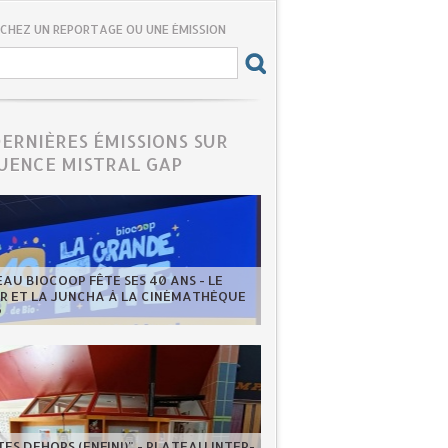
CHEZ UN REPORTAGE OU UNE ÉMISSION
DERNIÈRES ÉMISSIONS SUR
UENCE MISTRAL GAP
EAU BIOCOOP FÊTE SES 40 ANS - LE
ER ET LA JUNCHA À LA CINÉMATHÈQUE
P
ES DEHORS (ENFIN!)" - PLATEAU INTER-