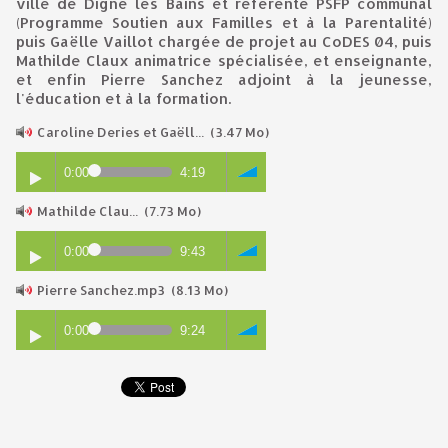
ville de Digne les Bains et référente PSFP communal
(Programme Soutien aux Familles et à la Parentalité)
puis Gaëlle Vaillot chargée de projet au CoDES 04, puis
Mathilde Claux animatrice spécialisée, et enseignante,
et enfin Pierre Sanchez adjoint à la jeunesse,
l'éducation et à la formation.
Caroline Deries et Gaëll...
(3.47 Mo)
0:00
4:19
Mathilde Clau...
(7.73 Mo)
0:00
9:43
Pierre Sanchez.mp3
(8.13 Mo)
0:00
9:24