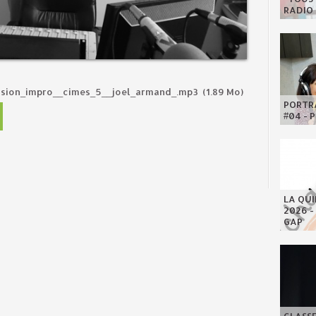
RADIO 
ssion_impro__cimes_5__joel_armand_.mp3
(1.89 Mo)
PORTRA
#04 - 
LA QU
2026 -
GAP