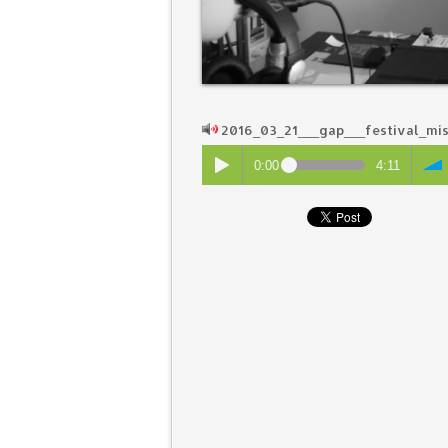
2016_03_21___gap___festival_mi
0:00
4:11