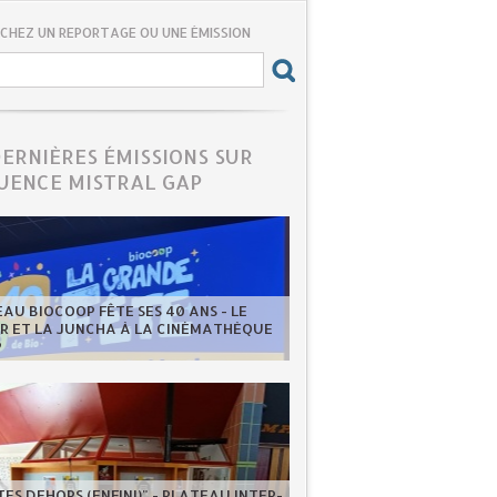
CHEZ UN REPORTAGE OU UNE ÉMISSION
DERNIÈRES ÉMISSIONS SUR
UENCE MISTRAL GAP
EAU BIOCOOP FÊTE SES 40 ANS - LE
ER ET LA JUNCHA À LA CINÉMATHÈQUE
P
ES DEHORS (ENFIN!)" - PLATEAU INTER-