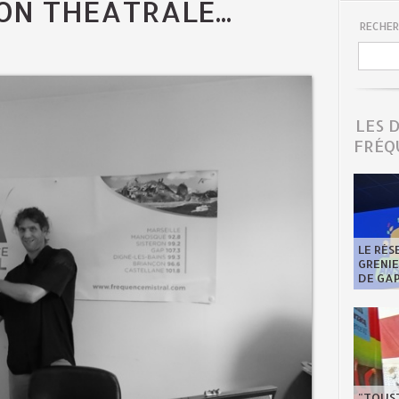
ON THÉÂTRALE...
RECHER
LES 
FRÉQ
LE RÉS
GRENI
DE GA
"TOUST