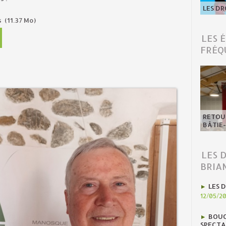
LES DR
s
(11.37 Mo)
LES 
FRÉQ
RETOUR
BÂTIE
LES 
BRIA
LES D
12/05/2
BOUC
SPECTA