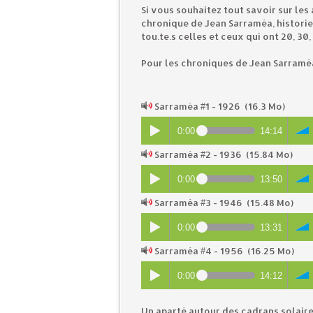
Si vous souhaitez tout savoir sur les
chronique de Jean Sarraméa, historie
tou.te.s celles et ceux qui ont 20, 30
Pour les chroniques de Jean Sarram
Sarraméa #1 - 1926
(16.3 Mo)
0:00
14:14
Sarraméa #2 - 1936
(15.84 Mo)
0:00
13:50
Sarraméa #3 - 1946
(15.48 Mo)
0:00
13:31
Sarraméa #4 - 1956
(16.25 Mo)
0:00
14:12
Un aparté autour des cadrans solaire