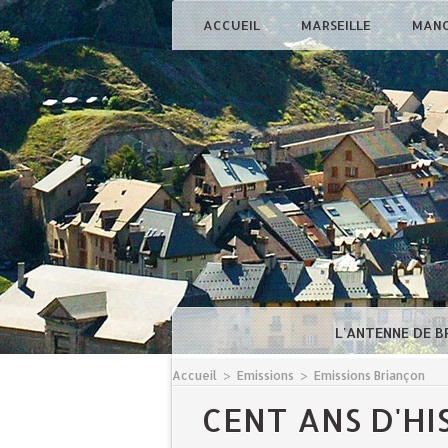
ACCUEIL
MARSEILLE
MAN
L'ANTENNE DE 
Accueil
>
Emissions
>
Emissions Briançon
CENT ANS D'HI