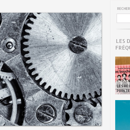
RECHER
LES 
FRÉQ
LES R
PRINTE