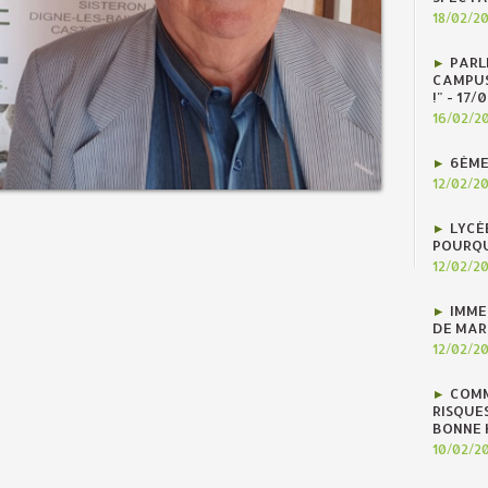
18/02/2
PARLE
CAMPUS
!" - 17
16/02/2
6ÈME
12/02/2
LYCÉ
POURQU
12/02/2
IMME
DE MAR
12/02/2
COMM
RISQUES
BONNE H
10/02/2