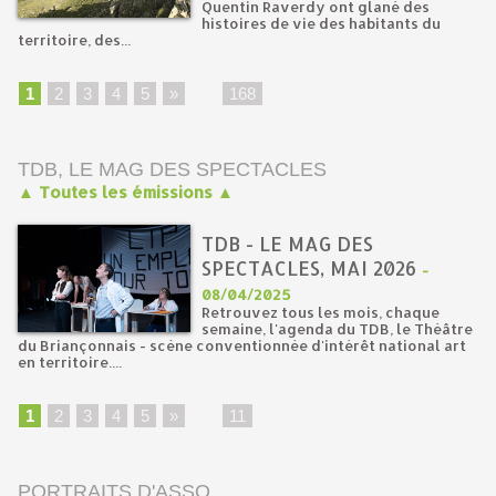
Quentin Raverdy ont glané des
histoires de vie des habitants du
territoire, des...
1
2
3
4
5
»
...
168
TDB, LE MAG DES SPECTACLES
▲ Toutes les émissions ▲
TDB - LE MAG DES
SPECTACLES, MAI 2026
-
08/04/2025
Retrouvez tous les mois, chaque
semaine, l'agenda du TDB, le Théâtre
du Briançonnais - scène conventionnée d'intérêt national art
en territoire....
1
2
3
4
5
»
...
11
PORTRAITS D'ASSO