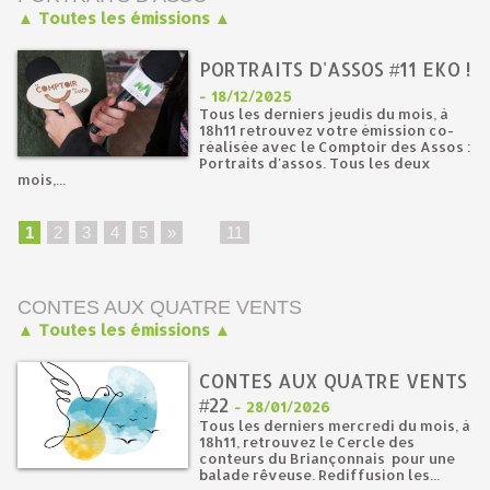
▲ Toutes les émissions ▲
PORTRAITS D'ASSOS #11 EKO !
-
18/12/2025
Tous les derniers jeudis du mois, à
18h11 retrouvez votre émission co-
réalisée avec le Comptoir des Assos :
Portraits d'assos. Tous les deux
mois,...
1
2
3
4
5
»
...
11
CONTES AUX QUATRE VENTS
▲ Toutes les émissions ▲
CONTES AUX QUATRE VENTS
#22
-
28/01/2026
Tous les derniers mercredi du mois, à
18h11, retrouvez le Cercle des
conteurs du Briançonnais pour une
balade rêveuse. Rediffusion les...