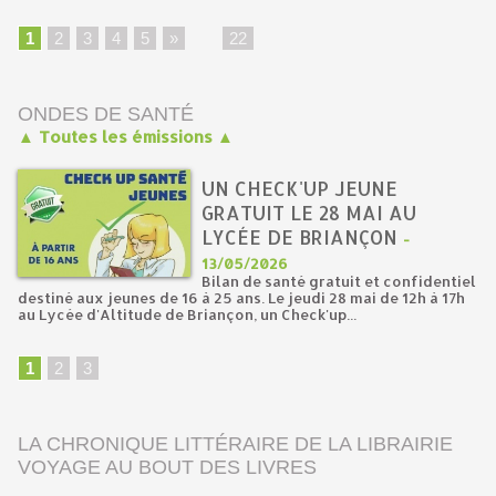
1
2
3
4
5
»
...
22
ONDES DE SANTÉ
▲ Toutes les émissions ▲
UN CHECK'UP JEUNE
GRATUIT LE 28 MAI AU
LYCÉE DE BRIANÇON
-
13/05/2026
Bilan de santé gratuit et confidentiel
destiné aux jeunes de 16 à 25 ans. Le jeudi 28 mai de 12h à 17h
au Lycée d'Altitude de Briançon, un Check'up...
1
2
3
LA CHRONIQUE LITTÉRAIRE DE LA LIBRAIRIE
VOYAGE AU BOUT DES LIVRES