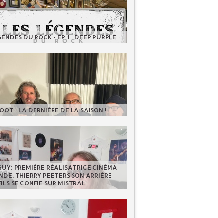
GENDES DU ROCK - EP.1 : DEEP PURPLE
OOT : LA DERNIÈRE DE LA SAISON !
GUY: PREMIÈRE RÉALISATRICE CINÉMA
DE, THIERRY PEETERS SON ARRIÈRE
FILS SE CONFIE SUR MISTRAL