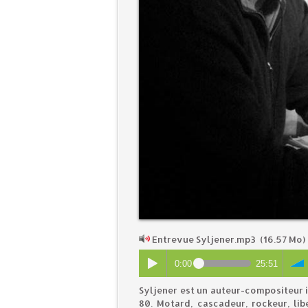
Entrevue Syljener.mp3
(16.57 Mo)
0:00
25:51
Syljener est un auteur-compositeur in
80. Motard, cascadeur, rockeur, lib