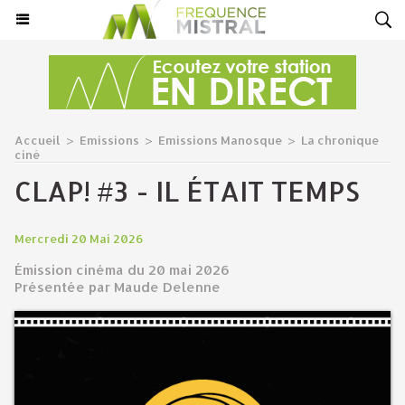
Accueil
>
Emissions
>
Emissions Manosque
>
La chronique
ciné
CLAP! #3 - IL ÉTAIT TEMPS
Mercredi 20 Mai 2026
Émission cinéma du 20 mai 2026
Présentée par Maude Delenne