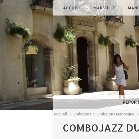
ACCUEIL
MARSEILLE
MAN
REPOR
Accueil
>
Emissions
>
Emissions Manosque
COMBOJAZZ DU 