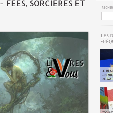
- FÉES, SORCIÈRES ET
RECHER
LES 
FRÉQ
LE RÉS
GRENI
DE GA
"TOUST