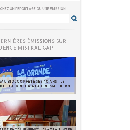
CHEZ UN REPORTAGE OU UNE ÉMISSION
DERNIÈRES ÉMISSIONS SUR
UENCE MISTRAL GAP
EAU BIOCOOP FÊTE SES 40 ANS - LE
ER ET LA JUNCHA À LA CINÉMATHÈQUE
P
ES DEHORS (ENFIN!)" - PLATEAU INTER-