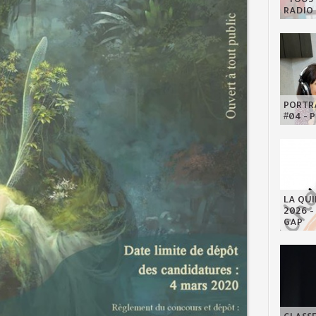
RADIO 
PORTRA
#04 - 
LA QU
2026 -
GAP