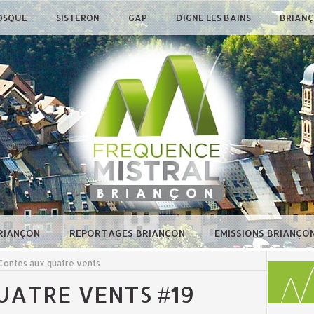
OSQUE
SISTERON
GAP
DIGNE LES BAINS
BRIAN
BRIANÇON
REPORTAGES BRIANÇON
EMISSIONS BRIANÇO
Contes aux quatre vents
UATRE VENTS #19