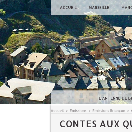
ACCUEIL
MARSEILLE
MAN
L'ANTENNE DE 
Accueil
>
Emissions
>
Emissions Briançon
>
CONTES AUX Q