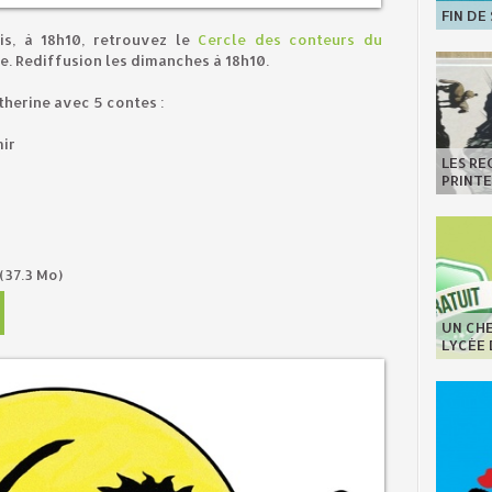
FIN DE
is, à 18h10, retrouvez le
Cercle des conteurs du
. Rediffusion les dimanches à 18h10.
herine avec 5 contes :
mir
LES R
PRINT
(37.3 Mo)
UN CHE
LYCÉE