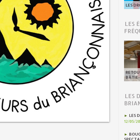
LES DR
LES 
FRÉQ
RETOUR
BÂTIE
LES 
BRIA
LES D
12/05/2
BOUC
SPECTA