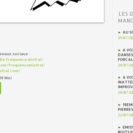
LES 
MANO
AU S
31/07/2
A VO
éseaux sociaux :
DANSES
FORCAL
io.frequence.mistral/
com/frequencemistral/
29/07/2
stral.com/
A VO
19 Mo)
INATTE
IMPROV
29/07/2
18EM
PIERREV
22/07/2
EMIS
NUITS 