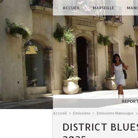
ACCUEIL
MARSEILLE
MAN
REPOR
Accueil
>
Emissions
>
Emissions Manosque
DISTRICT BLUE