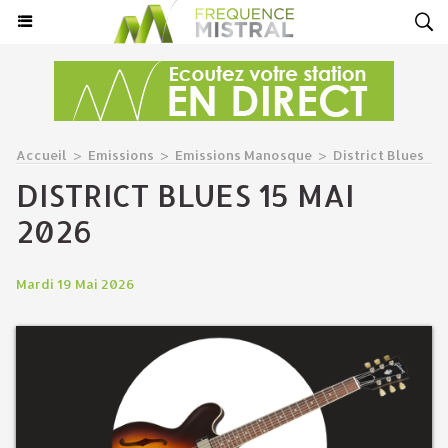
Accueil
>
Emissions
>
Emissions Manosque
>
District Blues
DISTRICT BLUES 15 MAI
2026
Mardi 19 Mai 2026