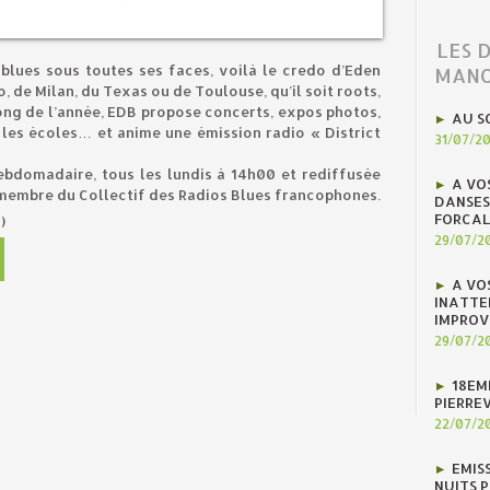
LES 
 blues sous toutes ses faces, voilà le credo d’Eden
MANO
o, de Milan, du Texas ou de Toulouse, qu’il soit roots,
ng de l’année, EDB propose concerts, expos photos,
AU S
les écoles… et anime une émission radio « District
31/07/2
ebdomadaire, tous les lundis à 14h00 et rediffusée
A VO
 membre du Collectif des Radios Blues francophones.
DANSES
FORCAL
)
29/07/2
A VO
INATTE
IMPROV
29/07/2
18EM
PIERREV
22/07/2
EMIS
NUITS 