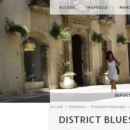
ACCUEIL
MARSEILLE
MAN
REPOR
Accueil
>
Emissions
>
Emissions Manosque
DISTRICT BLUE