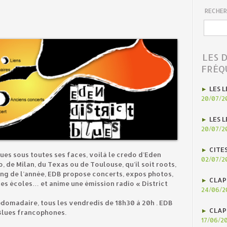
RECHER
LES 
FRÉQ
LES L
20/07/2
LES L
20/07/2
CITE
lues sous toutes ses faces, voilà le credo d’Eden
02/07/2
o, de Milan, du Texas ou de Toulouse, qu’il soit roots,
ng de l’année, EDB propose concerts, expos photos,
CLAP
es écoles… et anime une émission radio « District
24/06/2
domadaire, tous les vendredis de 18h30 à 20h . EDB
CLAP
Blues francophones.
17/06/2