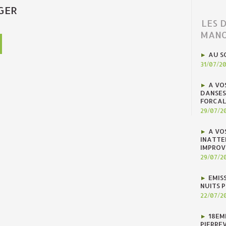
GER
LES 
MANO
AU S
31/07/2
A VO
DANSES
FORCAL
29/07/2
A VO
INATTE
IMPROV
29/07/2
EMIS
NUITS 
22/07/2
18EM
PIERREV