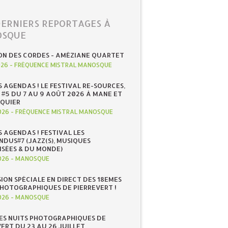
DERNIERS REPORTAGES À
SQUE
ON DES CORDES - AMÉZIANE QUARTET
026
-
FRÉQUENCE MISTRAL MANOSQUE
S AGENDAS ! LE FESTIVAL RE-SOURCES,
 #5 DU 7 AU 9 AOÛT 2026 À MANE ET
QUIER
026
-
FRÉQUENCE MISTRAL MANOSQUE
S AGENDAS ! FESTIVAL LES
NDUS#7 (JAZZ(S), MUSIQUES
ISÉES & DU MONDE)
026
-
MANOSQUE
SION SPÉCIALE EN DIRECT DES 18EMES
PHOTOGRAPHIQUES DE PIERREVERT !
026
-
MANOSQUE
ES NUITS PHOTOGRAPHIQUES DE
ERT DU 23 AU 26 JUILLET