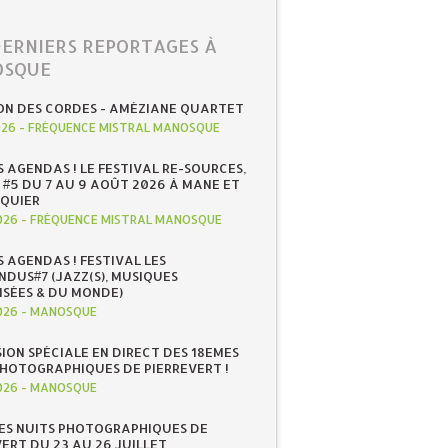
DERNIERS REPORTAGES À
SQUE
ON DES CORDES - AMÉZIANE QUARTET
026
-
FRÉQUENCE MISTRAL MANOSQUE
S AGENDAS ! LE FESTIVAL RE-SOURCES,
 #5 DU 7 AU 9 AOÛT 2026 À MANE ET
QUIER
026
-
FRÉQUENCE MISTRAL MANOSQUE
S AGENDAS ! FESTIVAL LES
NDUS#7 (JAZZ(S), MUSIQUES
ISÉES & DU MONDE)
026
-
MANOSQUE
SION SPÉCIALE EN DIRECT DES 18EMES
PHOTOGRAPHIQUES DE PIERREVERT !
026
-
MANOSQUE
ES NUITS PHOTOGRAPHIQUES DE
ERT DU 23 AU 26 JUILLET