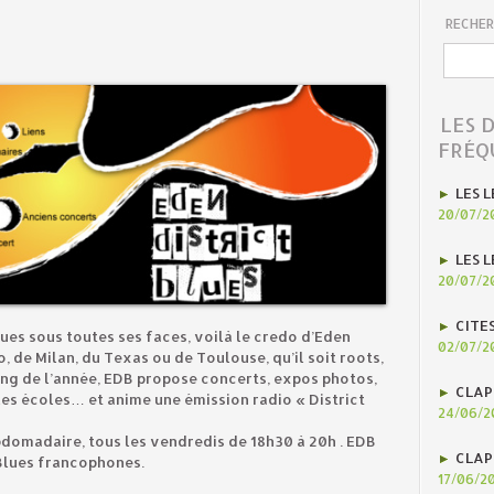
RECHER
LES 
FRÉQ
LES L
20/07/2
LES L
20/07/2
CITE
lues sous toutes ses faces, voilà le credo d’Eden
02/07/2
o, de Milan, du Texas ou de Toulouse, qu’il soit roots,
ng de l’année, EDB propose concerts, expos photos,
CLAP
es écoles… et anime une émission radio « District
24/06/2
domadaire, tous les vendredis de 18h30 à 20h . EDB
CLAP
Blues francophones.
17/06/2