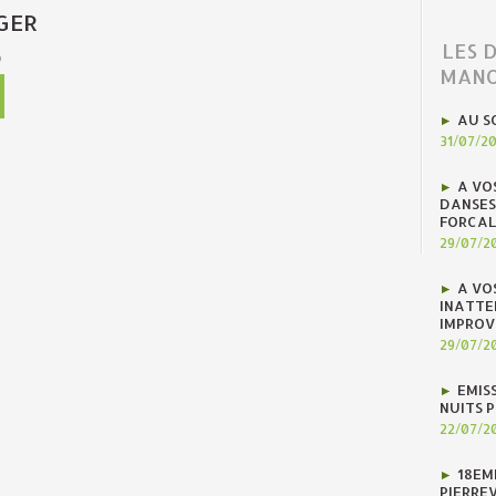
GER
LES 
)
MANO
AU S
31/07/2
A VO
DANSES
FORCAL
29/07/2
A VO
INATTE
IMPROV
29/07/2
EMIS
NUITS 
22/07/2
18EM
PIERREV