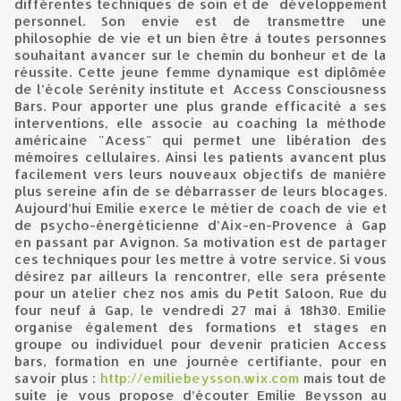
différentes techniques de soin et de développement
personnel. Son envie est de transmettre une
philosophie de vie et un bien être à toutes personnes
souhaitant avancer sur le chemin du bonheur et de la
réussite. Cette jeune femme dynamique est diplômée
de l’école Serénity institute et Access Consciousness
Bars. Pour apporter une plus grande efficacité a ses
interventions, elle associe au coaching la méthode
américaine "Acess" qui permet une libération des
mémoires cellulaires. Ainsi les patients avancent plus
facilement vers leurs nouveaux objectifs de manière
plus sereine afin de se débarrasser de leurs blocages.
Aujourd’hui Emilie exerce le métier de coach de vie et
de psycho-énergéticienne d’Aix-en-Provence à Gap
en passant par Avignon. Sa motivation est de partager
ces techniques pour les mettre à votre service. Si vous
désirez par ailleurs la rencontrer, elle sera présente
pour un atelier chez nos amis du Petit Saloon, Rue du
four neuf à Gap, le vendredi 27 mai à 18h30. Emilie
organise également des formations et stages en
groupe ou individuel pour devenir praticien Access
bars, formation en une journée certifiante, pour en
savoir plus :
http://emiliebeysson.wix.com
mais tout de
suite je vous propose d’écouter Emilie Beysson au