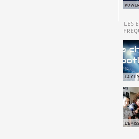
POWER 
LES 
FRÉQ
LA CHR
L'ÉMIS