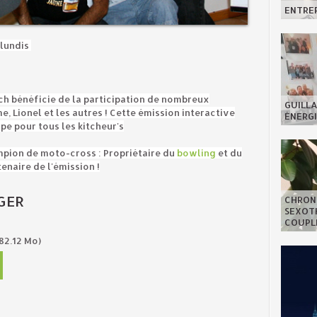
ENTREP
 lundis
itch bénéficie de la participation de nombreux
GUILLA
e, Lionel et les autres ! Cette émission interactive
ÉNERGI
pe pour tous les kitcheur's
ampion de moto-cross : Propriétaire du
bowling
et du
enaire de l'émission !
GER
CHRON
SEXOTH
COUPL
82.12 Mo)