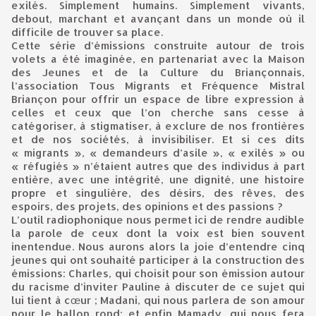
exilés. Simplement humains. Simplement vivants,
debout, marchant et avançant dans un monde où il
difficile de trouver sa place.
Cette série d’émissions construite autour de trois
volets a été imaginée, en partenariat avec la Maison
des Jeunes et de la Culture du Briançonnais,
l’association Tous Migrants et Fréquence Mistral
Briançon pour offrir un espace de libre expression à
celles et ceux que l’on cherche sans cesse à
catégoriser, à stigmatiser, à exclure de nos frontières
et de nos sociétés, à invisibiliser. Et si ces dits
« migrants », « demandeurs d’asile », « exilés » ou
« réfugiés » n’étaient autres que des individus à part
entière, avec une intégrité, une dignité, une histoire
propre et singulière, des désirs, des rêves, des
espoirs, des projets, des opinions et des passions ?
L’outil radiophonique nous permet ici de rendre audible
la parole de ceux dont la voix est bien souvent
inentendue. Nous aurons alors la joie d’entendre cinq
jeunes qui ont souhaité participer à la construction des
émissions: Charles, qui choisit pour son émission autour
du racisme d’inviter Pauline à discuter de ce sujet qui
lui tient à cœur ; Madani, qui nous parlera de son amour
pour le ballon rond; et enfin Mamady, qui nous fera