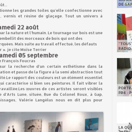
DE GA
t...
ctionne les grandes toiles qu’elle confectionne avec
s, vernis et résine de glaçage. Tout un univers à
amedi 22 août
ar la nature et l’humain. Le tournage sur bois est une
n embellit des morceaux de bois qui ont des
"TOUST
quées. Mais suite au travail effectué, les défauts
RADIO 
». je cite Moïse Terrier
samedi 05 septembre
re François Foucras
sur la recherche d’un certain esthétisme dans la
ation et passe de la figure à la semi abstraction tout
ité.Le rapport des couleurs est un élément essentiel
i caractérise si bien ses peintures. Il fait vibrer la
PORTRA
travaillée.Les œuvres de ces artistes seront visibles
#04 - 
e d’Arts Lune, située, Rue du Colonel Roux, à Gap,
issages, Valérie Langélus nous en dit plus pour
LA QU