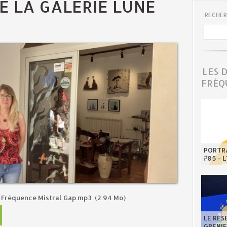
E LA GALERIE LUNE
RECHER
LES 
FRÉQ
PORTRA
#05 - 
 Fréquence Mistral Gap.mp3
(2.94 Mo)
LE RÉS
GRENI