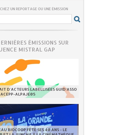
CHEZ UN REPORTAGE OU UNE ÉMISSION
DERNIÈRES ÉMISSIONS SUR
UENCE MISTRAL GAP
IT D'ACTEURS LABELLISÉES GUID'ASSO
L'ACEPP-ALPAJE05
EAU BIOCOOP FÊTE SES 40 ANS - LE
ER ET LA JUNCHA À LA CINÉMATHÈQUE