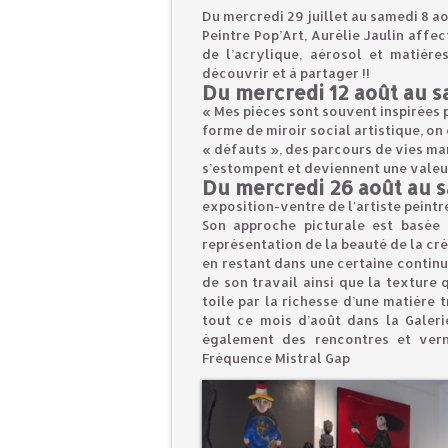
Du mercredi 29 juillet au samedi 8 aoû
Peintre Pop’Art, Aurélie Jaulin affe
de l’acrylique, aérosol et matière
découvrir et à partager !!
Du mercredi 12 août au s
« Mes pièces sont souvent inspirées p
forme de miroir social artistique, o
« défauts », des parcours de vies mar
s’estompent et deviennent une valeur 
Du mercredi 26 août au 
exposition-ventre de l'artiste peint
Son approche picturale est basée 
représentation de la beauté de la cré
en restant dans une certaine continu
de son travail ainsi que la texture qu
toile par la richesse d’une matière 
tout ce mois d’août dans la Galeri
également des rencontres et vern
Fréquence Mistral Gap