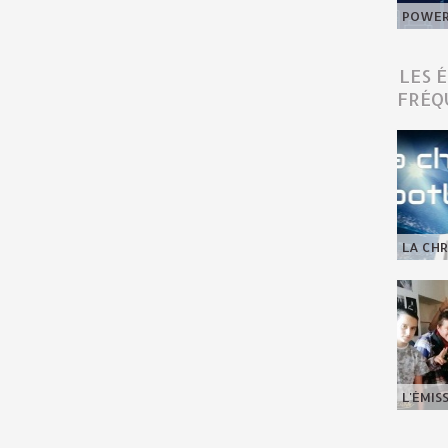
POWER 
LES 
FRÉQ
LA CHR
L'ÉMIS