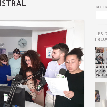
ISTRAL
RECHER
LES 
FRÉQ
ALICE 
AU MON
PETIT 