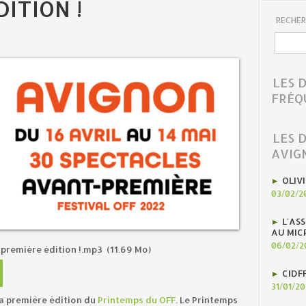
ITION !
RECHER
LES 
FRÉQ
LES 
AVIG
OLIV
03/02/2
L'AS
AU MIC
06/02/2
a première édition !.mp3
(11.69 Mo)
CIDF
31/01/2
 la première édition du
Printemps du OFF
. Le Printemps