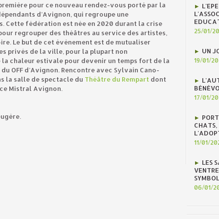
-première pour ce nouveau rendez-vous porté par la
L'EP
L'ASSOC
dépendants d’Avignon, qui regroupe une
EDUCAT
. Cette fédération est née en 2020 durant la crise
25/01/2
 pour regrouper des théâtres au service des artistes,
toire. Le but de cet évènement est de mutualiser
UN J
s privés de la ville, pour la plupart non
 la chaleur estivale pour devenir un temps fort de la
19/01/2
 du OFF d’Avignon. Rencontre avec Sylvain Cano-
s la salle de spectacle du
Théâtre du Rempart
dont
L'AU
BÉNÉVO
nce Mistral Avignon.
17/01/2
eugère.
PORT
CHATS, 
L'ADOP
11/01/20
LES 
VENTRE
SYMBOL
06/01/2